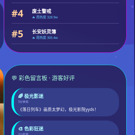
#4
废土警戒
🔥 周热度 328.9w
#5
长安妖灵簿
🔥 周热度 305.4w
💬 彩色留言板 · 游客好评
🌈 极光影迷
5分钟前
《落日列车》画质太梦幻，极光影院yyds！
🎨 色彩狂迷
2小时前