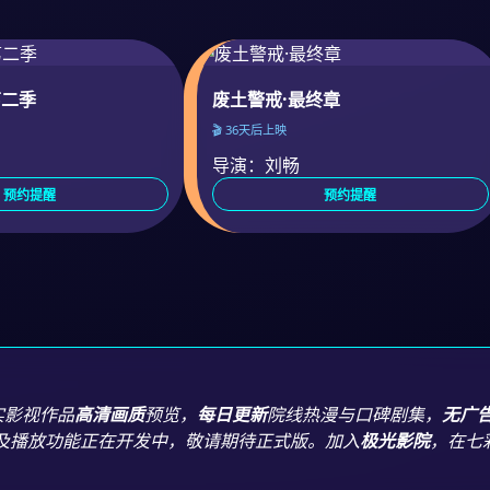
第二季
废土警戒·最终章
🎬 36天后上映
导演：刘畅
预约提醒
预约提醒
实影视作品
高清画质
预览，
每日更新
院线热漫与口碑剧集，
无广
及播放功能正在开发中，敬请期待正式版。加入
极光影院
，在七