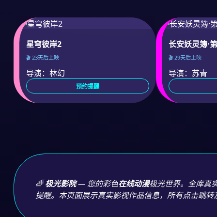
星穹彼岸2
长安妖灵簿·
🎬 23天后上映
🎬 29天后上映
导演：林幻
导演：苏青
预约提醒
🌈
极光影院
— 您的彩色
在线动漫
极光世界。全库真
提醒。本页面展示真实影视作品信息，所有点击跳转