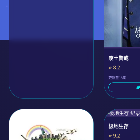
废土警戒
⭐ 8.2
更新至18集

极地生存
⭐ 9.2