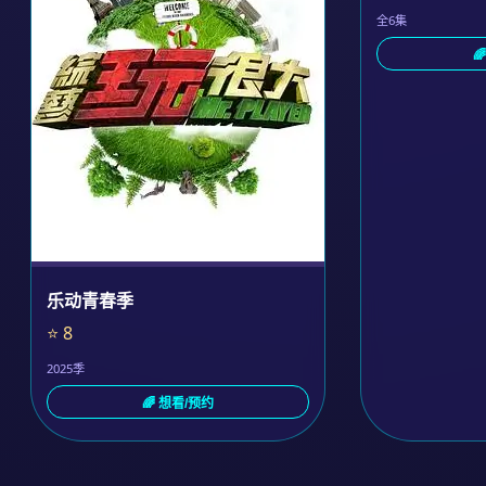
全6集

乐动青春季
⭐ 8
2025季
🌈 想看/预约