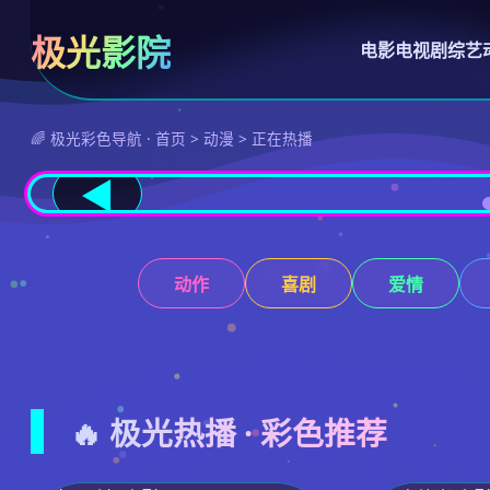
极光影院
电影
电视剧
综艺
🌈 极光彩色导航 · 首页 > 动漫 > 正在热播
◀
动作
喜剧
爱情
🔥 极光热播 · 彩色推荐