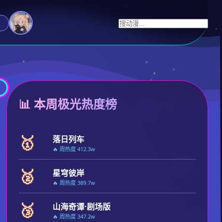
📊 本周极光热度榜
🥇
落日列车
🔥 周热度 412.3w
🥈
星穹彼岸
🔥 周热度 389.7w
🥉
山海奇谭·剧场版
🔥 周热度 347.2w