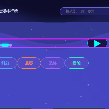
动漫
排行榜
▶
科幻
悬疑
恐怖
冒险