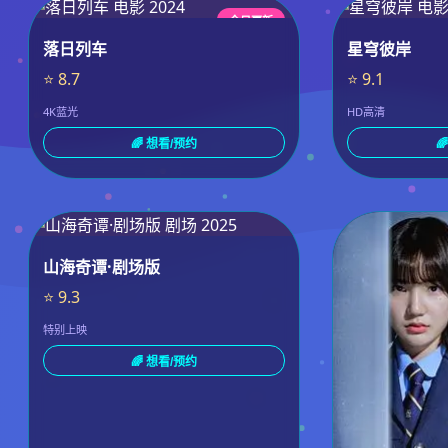
今日更新
落日列车
星穹彼岸
⭐ 8.7
⭐ 9.1
4K蓝光
HD高清
🌈 想看/预约

山海奇谭·剧场版
⭐ 9.3
特别上映
🌈 想看/预约